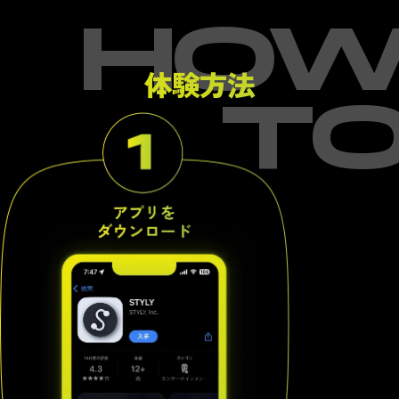
HO
体験方法
T