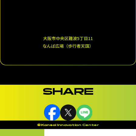
大阪市中央区難波5丁目11
なんば広場（歩行者天国）
SHARE
©Kansai Innovation Center