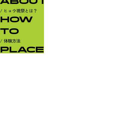
ABOUT
/ ヒョウ現祭とは？
HOW
TO
/ 体験方法
PLACE
/ 開催場所