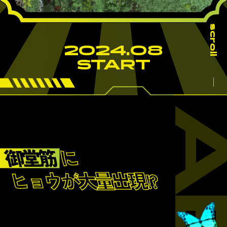
scroll
2024.08
START
御堂筋
に
ヒョウが大量出現!?